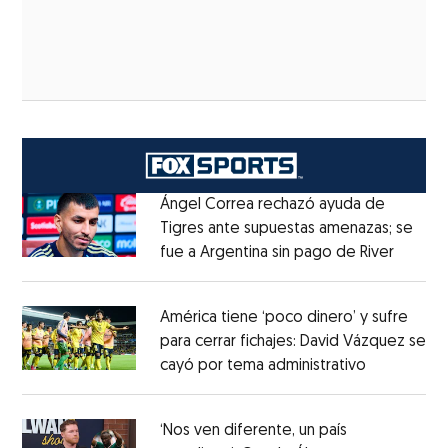
Ángel Correa rechazó ayuda de
Tigres ante supuestas amenazas; se
fue a Argentina sin pago de River
Opens 
Opens in new window
América tiene ‘poco dinero’ y sufre
para cerrar fichajes: David Vázquez se
cayó por tema administrativo
Opens in 
Opens in new window
‘Nos ven diferente, un país