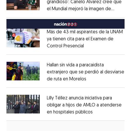
grandioso’: Canelo Álvarez cree que
el Mundial mejoró la imagen de
Opens in new window
México
Opens in new window
Más de 43 mil aspirantes de la UNAM
ya tienen cita para el Examen de
Control Presencial
Opens in new window
Opens in new window
Hallan sin vida a paracaidista
extranjero que se perdió al desviarse
de ruta en Morelos
Opens in new windo
Opens in new window
Lilly Téllez anuncia iniciativa para
obligar a hijos de AMLO a atenderse
en hospitales públicos
Opens in new wi
Opens in new window