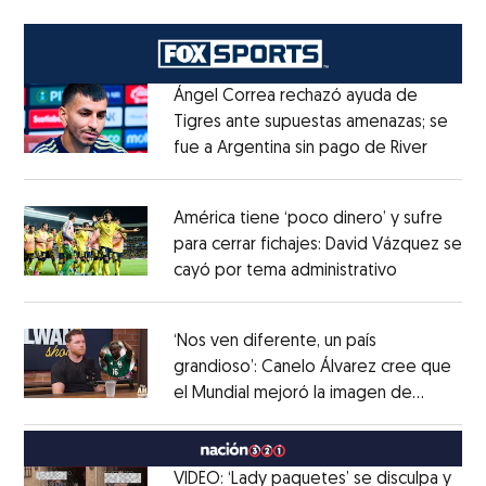
Ángel Correa rechazó ayuda de
Tigres ante supuestas amenazas; se
fue a Argentina sin pago de River
Opens 
Opens in new window
América tiene ‘poco dinero’ y sufre
para cerrar fichajes: David Vázquez se
cayó por tema administrativo
Opens in 
Opens in new window
‘Nos ven diferente, un país
grandioso’: Canelo Álvarez cree que
el Mundial mejoró la imagen de
Opens in new window
México
Opens in new window
VIDEO: ‘Lady paquetes’ se disculpa y