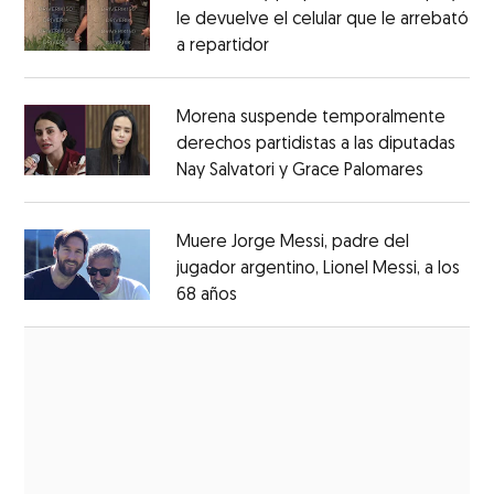
le devuelve el celular que le arrebató
a repartidor
Opens in new window
Opens in new window
Morena suspende temporalmente
derechos partidistas a las diputadas
Nay Salvatori y Grace Palomares
Opens i
Opens in new window
Muere Jorge Messi, padre del
jugador argentino, Lionel Messi, a los
68 años
Opens in new window
Opens in new window