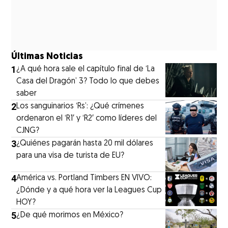
Últimas Noticias
1
¿A qué hora sale el capítulo final de ‘La
Casa del Dragón’ 3? Todo lo que debes
saber
2
Los sanguinarios ‘Rs’: ¿Qué crímenes
ordenaron el ‘R1′ y ‘R2′ como líderes del
CJNG?
3
¿Quiénes pagarán hasta 20 mil dólares
para una visa de turista de EU?
4
América vs. Portland Timbers EN VIVO:
¿Dónde y a qué hora ver la Leagues Cup
HOY?
5
¿De qué morimos en México?