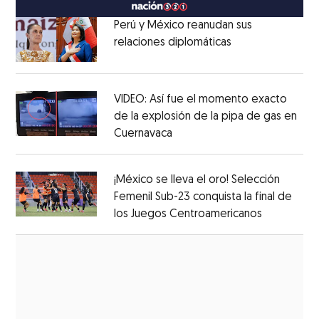
Perú y México reanudan sus
relaciones diplomáticas
Opens in new w
Opens in new window
VIDEO: Así fue el momento exacto
de la explosión de la pipa de gas en
Cuernavaca
Opens in new window
Opens in new window
¡México se lleva el oro! Selección
Femenil Sub-23 conquista la final de
los Juegos Centroamericanos
Opens in 
Opens in new window