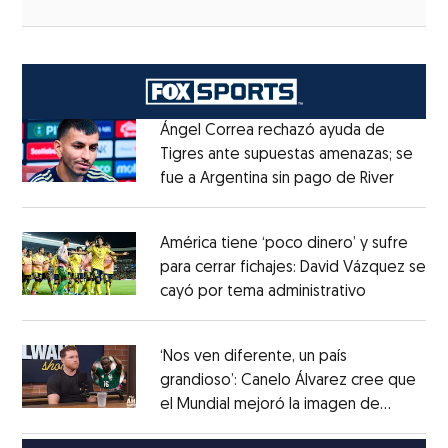
Ángel Correa rechazó ayuda de
Tigres ante supuestas amenazas; se
fue a Argentina sin pago de River
Opens 
Opens in new window
América tiene ‘poco dinero’ y sufre
para cerrar fichajes: David Vázquez se
cayó por tema administrativo
Opens in 
Opens in new window
‘Nos ven diferente, un país
grandioso’: Canelo Álvarez cree que
el Mundial mejoró la imagen de
Opens in new window
México
Opens in new window