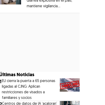
diarrea explosiva en el país;
mantiene vigilancia
Opens in new window
epidemiológica
Opens in new window
Últimas Noticias
1
EU cierra la puerta a 65 personas
ligadas al CJNG: Aplican
restricciones de visados a
familiares y socios
2
Centros de datos de IA ‘acaloran’