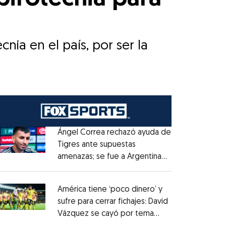
Ángel Correa rechazó ayuda de
Tigres ante supuestas
amenazas; se fue a Argentina
Opens in new window
sin pago de River
Opens in new window
América tiene ‘poco dinero’ y
sufre para cerrar fichajes: David
Vázquez se cayó por tema
Opens in new window