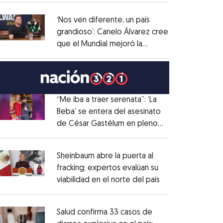
administrativo
Opens in new window
‘Nos ven diferente, un país
grandioso’: Canelo Álvarez cree
que el Mundial mejoró la
Opens in new window
imagen de México
Opens in new window
“Me iba a traer serenata”: ‘La
Beba’ se entera del asesinato
de César Gastélum en pleno
Opens in new window
live
Opens in new window
Sheinbaum abre la puerta al
fracking; expertos evalúan su
viabilidad en el norte del país
Opens in new wi
Opens in new window
Salud confirma 33 casos de