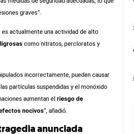
 las medidas de seguridad adecuadas, lo que
esiones graves”.
a es actualmente una actividad de alto
eligrosas
como nitratos, percloratos y
nipulados incorrectamente, pueden causar
las partículas suspendidas y el monóxido
onaciones aumentan el
riesgo de
efectos nocivos
”, añadió.
 tragedia anunciada