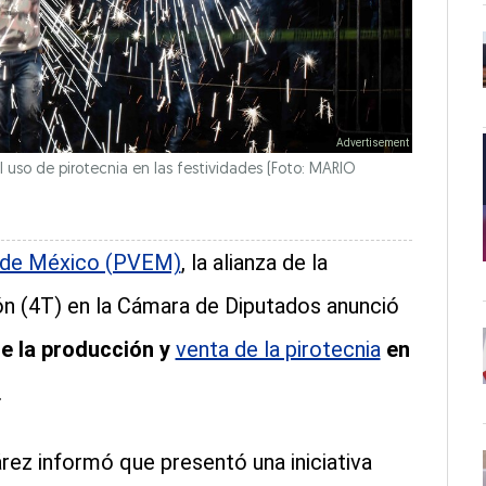
l uso de pirotecnia en las festividades (Foto: MARIO
a de México (PVEM)
, la alianza de la
 (4T) en la Cámara de Diputados anunció
de la producción y
venta de la pirotecnia
en
.
árez informó que presentó una iniciativa