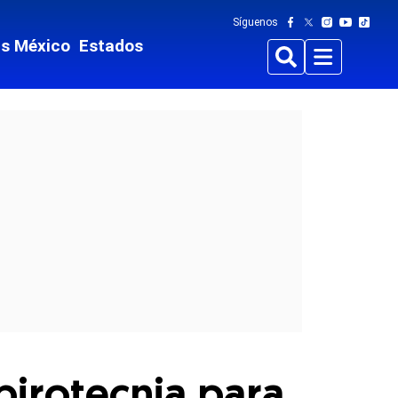
Síguenos
ts México
Estados
Buscar
Menu
pirotecnia para