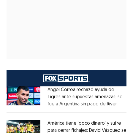
Ángel Correa rechazó ayuda de
Tigres ante supuestas amenazas; se
fue a Argentina sin pago de River
Opens 
Opens in new window
América tiene ‘poco dinero’ y sufre
para cerrar fichajes: David Vázquez se