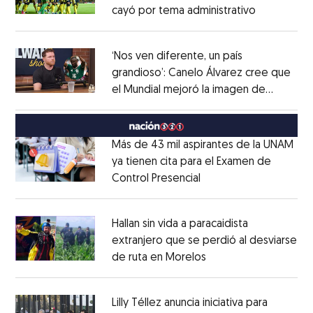
cayó por tema administrativo
Opens in 
Opens in new window
‘Nos ven diferente, un país
grandioso’: Canelo Álvarez cree que
el Mundial mejoró la imagen de
Opens in new window
México
Opens in new window
Más de 43 mil aspirantes de la UNAM
ya tienen cita para el Examen de
Control Presencial
Opens in new window
Opens in new window
Hallan sin vida a paracaidista
extranjero que se perdió al desviarse
de ruta en Morelos
Opens in new windo
Opens in new window
Lilly Téllez anuncia iniciativa para