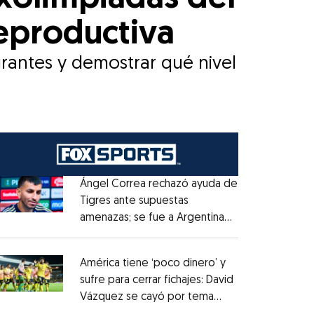
reproductiva
grantes y demostrar qué nivel
Ángel Correa rechazó ayuda de
Tigres ante supuestas
amenazas; se fue a Argentina
Opens in new window
sin pago de River
Opens in new window
América tiene ‘poco dinero’ y
sufre para cerrar fichajes: David
Vázquez se cayó por tema
Opens in new window