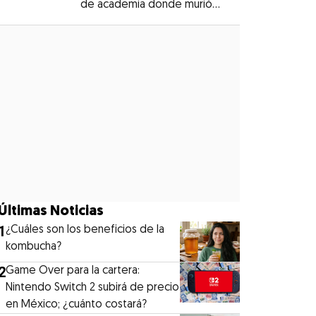
de academia donde murió
Opens in new window
Dafne Zapata
Opens in new window
Últimas Noticias
1
¿Cuáles son los beneficios de la
kombucha?
2
Game Over para la cartera:
Nintendo Switch 2 subirá de precio
en México; ¿cuánto costará?