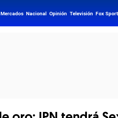
Mercados
Nacional
Opinión
Televisión
Fox Spor
cial-whatsapp
de oro: IPN tendrá S