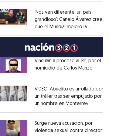
administrativo
Opens in new window
‘Nos ven diferente, un país
grandioso’: Canelo Álvarez cree
que el Mundial mejoró la
Opens in new window
imagen de México
Opens in new window
Vinculan a proceso al ’R1′, por el
homicidio de Carlos Manzo
Opens in new wind
Opens in new window
VIDEO: Abuelito es arrollado por
un tráiler tras ser empujado por
un hombre en Monterrey
Opens in new windo
Opens in new window
Surge nueva acusación, por
violencia sexual, contra director