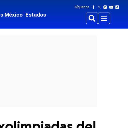
Síguenos
ts México
Estados
Buscar
Menu
exolimpiadas del