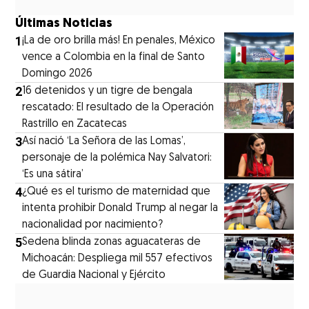
Últimas Noticias
1
¡La de oro brilla más! En penales, México
vence a Colombia en la final de Santo
Domingo 2026
2
16 detenidos y un tigre de bengala
rescatado: El resultado de la Operación
Rastrillo en Zacatecas
3
⁠Así nació ‘La Señora de las Lomas’,
personaje de la polémica Nay Salvatori:
‘Es una sátira’
4
¿Qué es el turismo de maternidad que
intenta prohibir Donald Trump al negar la
nacionalidad por nacimiento?
5
Sedena blinda zonas aguacateras de
Michoacán: Despliega mil 557 efectivos
de Guardia Nacional y Ejército