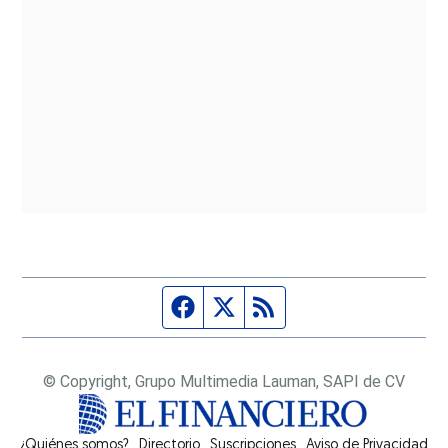
Página de Facebook
Fuente Twitter
Fuente RSS
© Copyright, Grupo Multimedia Lauman, SAPI de CV
¿Quiénes somos?
Directorio
Suscripciones
Opens in new window
Aviso de Privacidad