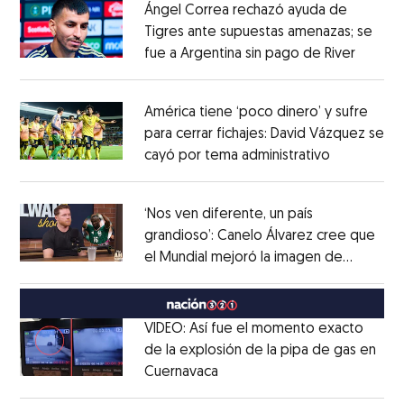
Ángel Correa rechazó ayuda de
Tigres ante supuestas amenazas; se
fue a Argentina sin pago de River
Opens 
Opens in new window
América tiene ‘poco dinero’ y sufre
para cerrar fichajes: David Vázquez se
cayó por tema administrativo
Opens in 
Opens in new window
‘Nos ven diferente, un país
grandioso’: Canelo Álvarez cree que
el Mundial mejoró la imagen de
Opens in new window
México
Opens in new window
VIDEO: Así fue el momento exacto
de la explosión de la pipa de gas en
Cuernavaca
Opens in new window
Opens in new window