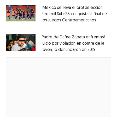
¡México se lleva el oro! Selección
Femenil Sub-23 conquista la final de
los Juegos Centroamericanos
Opens in 
Opens in new window
Padre de Dafne Zapata enfrentará
juicio por violación en contra de la
joven; lo denunciaron en 2019
Opens in 
Opens in new window