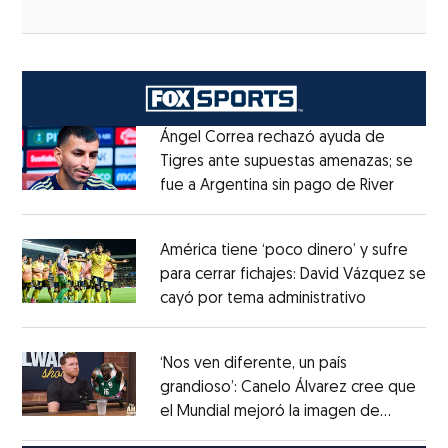
Ángel Correa rechazó ayuda de
Tigres ante supuestas amenazas; se
fue a Argentina sin pago de River
Opens 
Opens in new window
América tiene ‘poco dinero’ y sufre
para cerrar fichajes: David Vázquez se
cayó por tema administrativo
Opens in 
Opens in new window
‘Nos ven diferente, un país
grandioso’: Canelo Álvarez cree que
el Mundial mejoró la imagen de
Opens in new window
México
Opens in new window