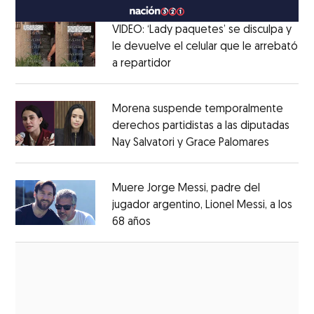
VIDEO: ‘Lady paquetes’ se disculpa y
le devuelve el celular que le arrebató
a repartidor
Opens in new window
Opens in new window
Morena suspende temporalmente
derechos partidistas a las diputadas
Nay Salvatori y Grace Palomares
Opens i
Opens in new window
Muere Jorge Messi, padre del
jugador argentino, Lionel Messi, a los
68 años
Opens in new window
Opens in new window