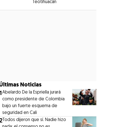
Teotihuacán
Opens in new window
Opens in new window
Últimas Noticias
1
Abelardo De la Espriella jurará
como presidente de Colombia
bajo un fuerte esquema de
seguridad en Cali
2
Todos dijeron que sí. Nadie hizo
nada: el consenso no es