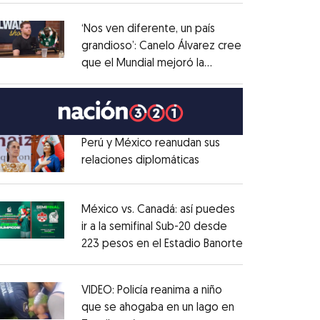
administrativo
Opens in new window
‘Nos ven diferente, un país
grandioso’: Canelo Álvarez cree
que el Mundial mejoró la
Opens in new window
imagen de México
Opens in new window
Perú y México reanudan sus
relaciones diplomáticas
Opens in new window
Opens in new window
México vs. Canadá: así puedes
ir a la semifinal Sub-20 desde
223 pesos en el Estadio Banorte
Opens in new
Opens in new window
VIDEO: Policía reanima a niño
que se ahogaba en un lago en