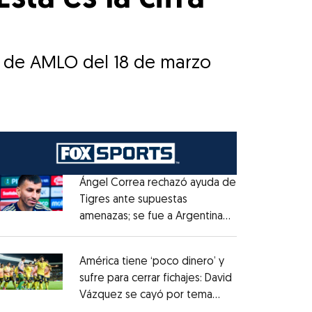
a de AMLO del 18 de marzo
Ángel Correa rechazó ayuda de
Tigres ante supuestas
amenazas; se fue a Argentina
Opens in new window
sin pago de River
Opens in new window
América tiene ‘poco dinero’ y
sufre para cerrar fichajes: David
Vázquez se cayó por tema
Opens in new window