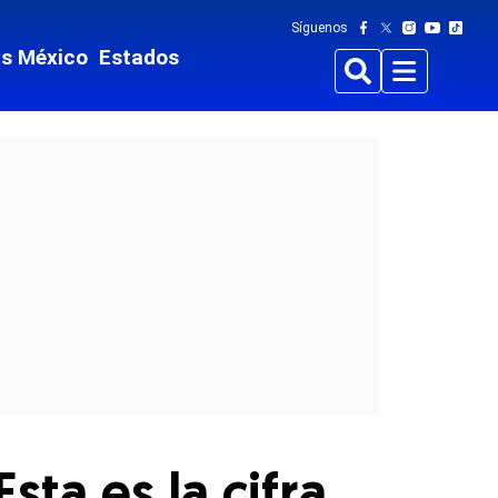
Síguenos
ts México
Estados
Buscar
Menu
ta es la cifra