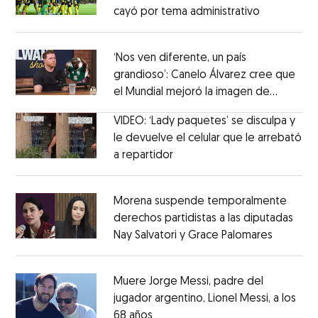
cayó por tema administrativo
Opens in 
Opens in new window
‘Nos ven diferente, un país
grandioso’: Canelo Álvarez cree que
el Mundial mejoró la imagen de
Opens in new window
México
Opens in new window
VIDEO: ‘Lady paquetes’ se disculpa y
le devuelve el celular que le arrebató
a repartidor
Opens in new window
Opens in new window
Morena suspende temporalmente
derechos partidistas a las diputadas
Nay Salvatori y Grace Palomares
Opens i
Opens in new window
Muere Jorge Messi, padre del
jugador argentino, Lionel Messi, a los
68 años
Opens in new window