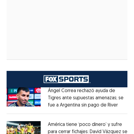
Ángel Correa rechazó ayuda de
Tigres ante supuestas amenazas; se
fue a Argentina sin pago de River
Opens 
Opens in new window
América tiene ‘poco dinero’ y sufre
para cerrar fichajes: David Vázquez se