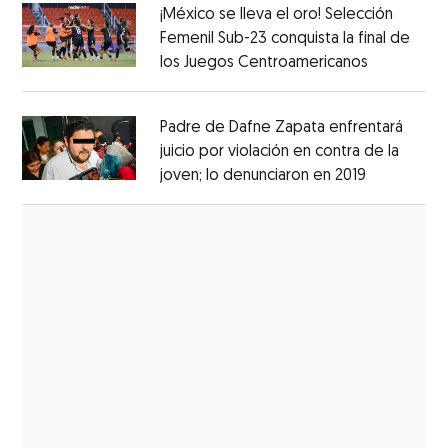
¡México se lleva el oro! Selección
Femenil Sub-23 conquista la final de
los Juegos Centroamericanos
Opens in 
Opens in new window
Padre de Dafne Zapata enfrentará
juicio por violación en contra de la
joven; lo denunciaron en 2019
Opens in 
Opens in new window