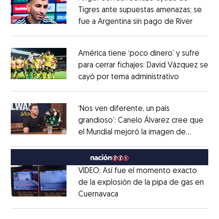
Tigres ante supuestas amenazas; se
fue a Argentina sin pago de River
Opens 
Opens in new window
América tiene ‘poco dinero’ y sufre
para cerrar fichajes: David Vázquez se
cayó por tema administrativo
Opens in 
Opens in new window
‘Nos ven diferente, un país
grandioso’: Canelo Álvarez cree que
el Mundial mejoró la imagen de
Opens in new window
México
Opens in new window
VIDEO: Así fue el momento exacto
de la explosión de la pipa de gas en
Cuernavaca
Opens in new window
Opens in new window