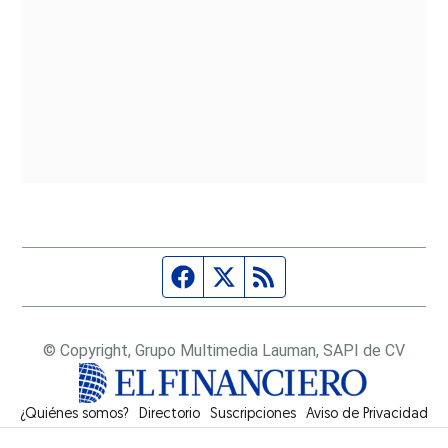
Página de Facebook
Fuente Twitter
Fuente RSS
© Copyright, Grupo Multimedia Lauman, SAPI de CV
¿Quiénes somos?
Directorio
Suscripciones
Opens in new window
Aviso de Privacidad