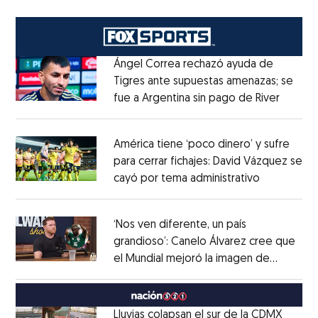
Ángel Correa rechazó ayuda de
Tigres ante supuestas amenazas; se
fue a Argentina sin pago de River
Opens 
Opens in new window
América tiene ‘poco dinero’ y sufre
para cerrar fichajes: David Vázquez se
cayó por tema administrativo
Opens in 
Opens in new window
‘Nos ven diferente, un país
grandioso’: Canelo Álvarez cree que
el Mundial mejoró la imagen de
Opens in new window
México
Opens in new window
Lluvias colapsan el sur de la CDMX