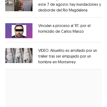
este 7 de agosto: hay inundaciones y
desborde del Río Magdalena
Opens in 
Opens in new window
Vinculan a proceso al ’R1′, por el
homicidio de Carlos Manzo
Opens in ne
Opens in new window
VIDEO: Abuelito es arrollado por un
tráiler tras ser empujado por un
hombre en Monterrey
Opens in new wi
Opens in new window