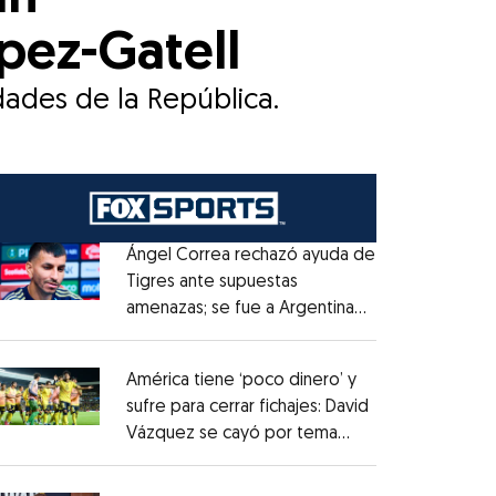
pez-Gatell
dades de la República.
Ángel Correa rechazó ayuda de
Tigres ante supuestas
amenazas; se fue a Argentina
Opens in new window
sin pago de River
Opens in new window
América tiene ‘poco dinero’ y
sufre para cerrar fichajes: David
Vázquez se cayó por tema
Opens in new window
administrativo
Opens in new window