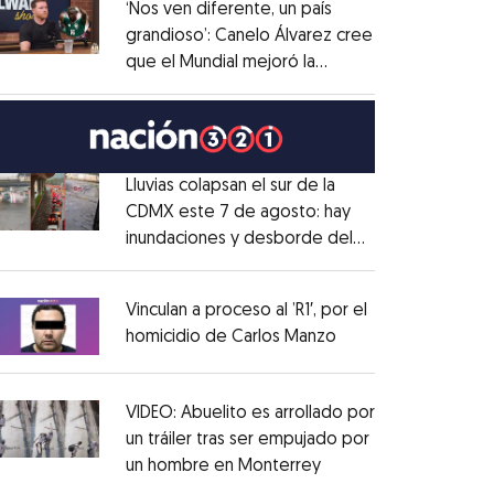
‘Nos ven diferente, un país
grandioso’: Canelo Álvarez cree
que el Mundial mejoró la
Opens in new window
imagen de México
Opens in new window
Lluvias colapsan el sur de la
CDMX este 7 de agosto: hay
inundaciones y desborde del
Opens in new window
Río Magdalena
Opens in new window
Vinculan a proceso al ’R1′, por el
homicidio de Carlos Manzo
Opens in new wind
Opens in new window
VIDEO: Abuelito es arrollado por
un tráiler tras ser empujado por
un hombre en Monterrey
Opens in new windo
Opens in new window