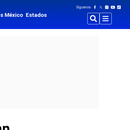
Síguenos
ts México
Estados
Buscar
Menu
an