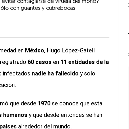
evitar contagiarse de viruela del mono?
sólo con guantes y cubrebocas
ermedad en
México
, Hugo López-Gatell
registrado
60 casos
en
11 entidades de la
s infectados
nadie ha fallecido
y solo
zación.
firmó que desde
1970
se conoce que esta
es humanos
y que desde entonces se han
países
alrededor del mundo.