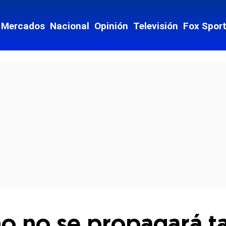
Mercados
Nacional
Opinión
Televisión
Fox Spor
cial-whatsapp
no no se propagará t