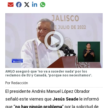
Compartir el artículo actual mediante glo
Compartir el artículo actual mediante Email
Compartir el artículo actual mediante Facebook
Compartir el artículo actual mediante Twitter
Compartir el artículo actual mediante LinkedIn
AMLO aseguró que 'no va a suceder nada' por los
reclamos de EU y Canadá, 'porque nos necesitamos'.
Por
Redacción
El presidente Andrés Manuel López Obrador
señaló este viernes que
Jesús Seade
le informó
que “
no hay ningún problema
” por la solicitud de