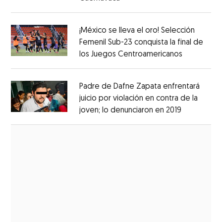
Opens in new window
¡México se lleva el oro! Selección
Femenil Sub-23 conquista la final de
los Juegos Centroamericanos
Opens in 
Opens in new window
Padre de Dafne Zapata enfrentará
juicio por violación en contra de la
joven; lo denunciaron en 2019
Opens in 
Opens in new window