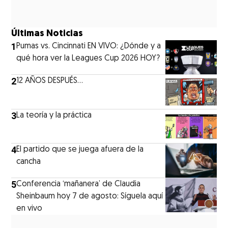
Últimas Noticias
1
Pumas vs. Cincinnati EN VIVO: ¿Dónde y a
qué hora ver la Leagues Cup 2026 HOY?
2
12 AÑOS DESPUÉS...
3
La teoría y la práctica
4
El partido que se juega afuera de la
cancha
5
Conferencia ‘mañanera’ de Claudia
Sheinbaum hoy 7 de agosto: Síguela aquí
en vivo