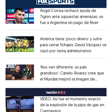
Ángel Correa rechazó ayuda de
Tigres ante supuestas amenazas; se
fue a Argentina sin pago de River
Opens 
Opens in new window
América tiene ‘poco dinero’ y sufre
para cerrar fichajes: David Vázquez se
cayó por tema administrativo
Opens in 
Opens in new window
‘Nos ven diferente, un país
grandioso’: Canelo Álvarez cree que
el Mundial mejoró la imagen de
Opens in new window
México
Opens in new window
VIDEO: Así fue el momento exacto
de la explosión de la pipa de gas en
Cuernavaca
Opens in new window