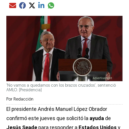
Compartir el artículo actual mediante glo
Compartir el artículo actual mediante Email
Compartir el artículo actual mediante Facebook
Compartir el artículo actual mediante Twitter
Compartir el artículo actual mediante LinkedIn
'No vamos a quedarnos con los brazos cruzados', sentenció
AMLO.
(Presidencia)
Por
Redacción
El presidente Andrés Manuel López Obrador
confirmó este jueves que solicitó la
ayuda
de
Jesús Seade
para responder a
Estados Unidos
y