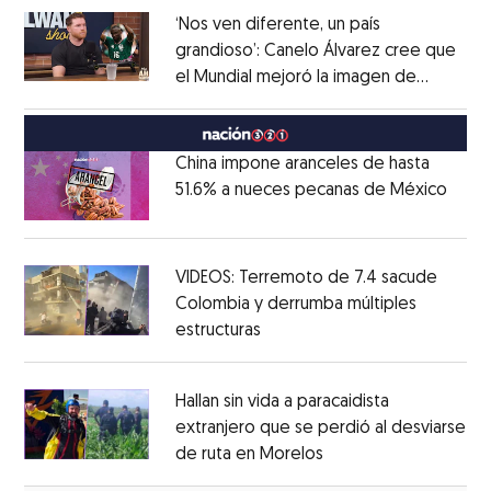
‘Nos ven diferente, un país
grandioso’: Canelo Álvarez cree que
el Mundial mejoró la imagen de
Opens in new window
México
Opens in new window
China impone aranceles de hasta
51.6% a nueces pecanas de México
Open
Opens in new window
VIDEOS: Terremoto de 7.4 sacude
Colombia y derrumba múltiples
estructuras
Opens in new window
Opens in new window
Hallan sin vida a paracaidista
extranjero que se perdió al desviarse
de ruta en Morelos
Opens in new windo
Opens in new window