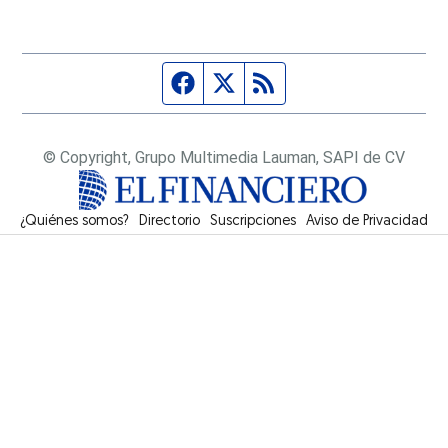
Página de Facebook
Fuente Twitter
Fuente RSS
© Copyright, Grupo Multimedia Lauman, SAPI de CV
¿Quiénes somos?
Directorio
Suscripciones
Opens in new window
Aviso de Privacidad