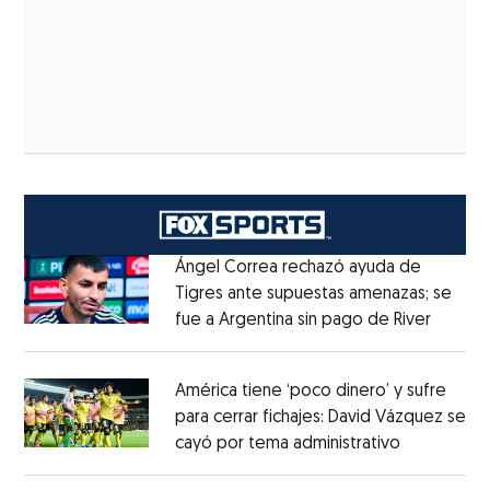
Ángel Correa rechazó ayuda de
Tigres ante supuestas amenazas; se
fue a Argentina sin pago de River
Opens 
Opens in new window
América tiene ‘poco dinero’ y sufre
para cerrar fichajes: David Vázquez se
cayó por tema administrativo
Opens in 
Opens in new window