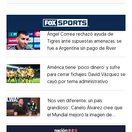
Ángel Correa rechazó ayuda de
Tigres ante supuestas amenazas; se
fue a Argentina sin pago de River
Opens 
Opens in new window
América tiene ‘poco dinero’ y sufre
para cerrar fichajes: David Vázquez se
cayó por tema administrativo
Opens in 
Opens in new window
‘Nos ven diferente, un país
grandioso’: Canelo Álvarez cree que
el Mundial mejoró la imagen de
Opens in new window
México
Opens in new window