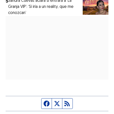
5
Sandra Cuevas aclara si entrará a ‘La
Granja VIP’: ‘Sí iría a un reality, que me
conozcan’
Página de Facebook
Fuente Twitter
Fuente RSS