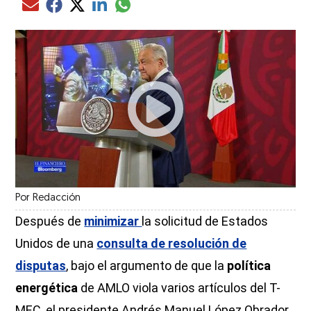
Compartir el artículo actual mediante glo
Compartir el artículo actual mediante Email
Compartir el artículo actual mediante Facebook
Compartir el artículo actual mediante Twitter
Compartir el artículo actual mediante LinkedIn
Por
Redacción
Después de
minimizar
la solicitud de Estados
Unidos de una
consulta de resolución de
disputas
,
bajo el argumento de que la
política
energética
de AMLO viola varios artículos del T-
MEC, el presidente Andrés Manuel López Obrador