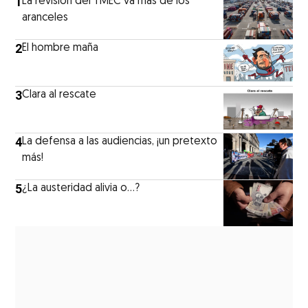
1
La revisión del TMEC va más de los
aranceles
2
El hombre maña
3
Clara al rescate
4
La defensa a las audiencias, ¡un pretexto
más!
5
¿La austeridad alivia o…?