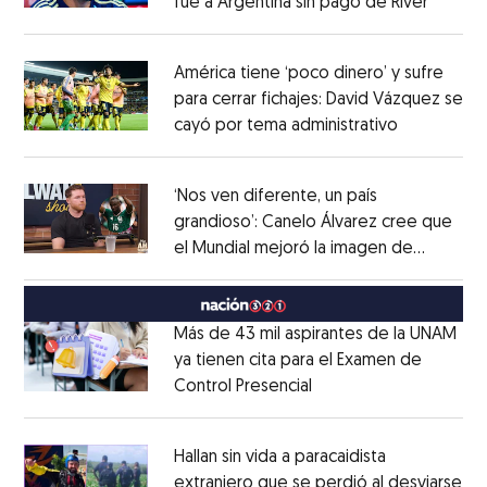
fue a Argentina sin pago de River
Opens 
Opens in new window
América tiene ‘poco dinero’ y sufre
para cerrar fichajes: David Vázquez se
cayó por tema administrativo
Opens in 
Opens in new window
‘Nos ven diferente, un país
grandioso’: Canelo Álvarez cree que
el Mundial mejoró la imagen de
Opens in new window
México
Opens in new window
Más de 43 mil aspirantes de la UNAM
ya tienen cita para el Examen de
Control Presencial
Opens in new window
Opens in new window
Hallan sin vida a paracaidista
extranjero que se perdió al desviarse