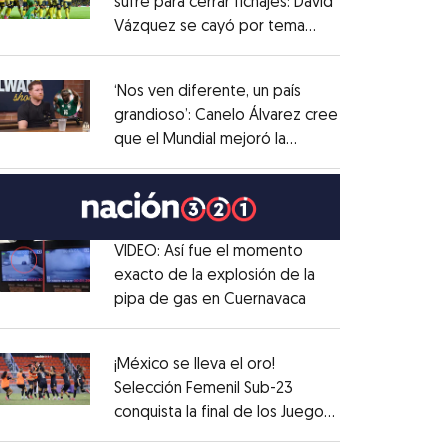
sufre para cerrar fichajes: David
Vázquez se cayó por tema
Opens in new window
administrativo
Opens in new window
‘Nos ven diferente, un país
grandioso’: Canelo Álvarez cree
que el Mundial mejoró la
Opens in new window
imagen de México
Opens in new window
VIDEO: Así fue el momento
exacto de la explosión de la
pipa de gas en Cuernavaca
Opens in new win
Opens in new window
¡México se lleva el oro!
Selección Femenil Sub-23
conquista la final de los Juegos
Opens in new window
Centroamericanos
Opens in new window