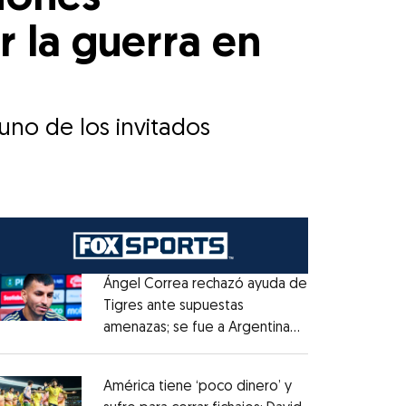
r la guerra en
uno de los invitados
Ángel Correa rechazó ayuda de
Tigres ante supuestas
amenazas; se fue a Argentina
Opens in new window
sin pago de River
Opens in new window
América tiene ‘poco dinero’ y