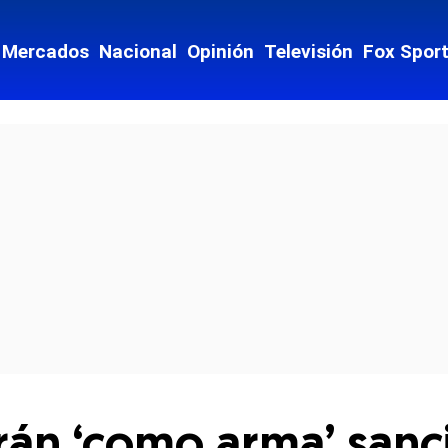
Mercados
Nacional
Opinión
Televisión
Fox Spor
cial-whatsapp
rán ‘como arma’ sanc