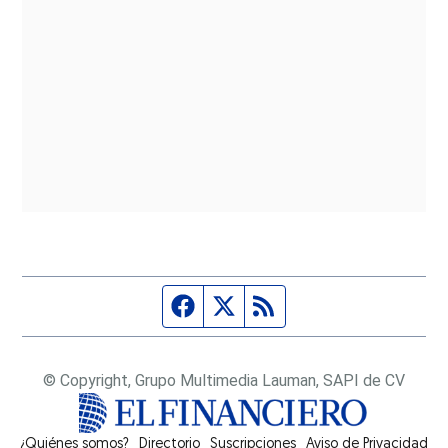
Página de Facebook
Fuente Twitter
Fuente RSS
© Copyright, Grupo Multimedia Lauman, SAPI de CV
¿Quiénes somos?
Directorio
Suscripciones
Opens in new window
Aviso de Privacidad