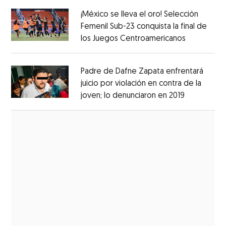
¡México se lleva el oro! Selección
Femenil Sub-23 conquista la final de
los Juegos Centroamericanos
Opens in 
Opens in new window
Padre de Dafne Zapata enfrentará
juicio por violación en contra de la
joven; lo denunciaron en 2019
Opens in 
Opens in new window