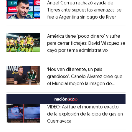
Ángel Correa rechazó ayuda de
Tigres ante supuestas amenazas; se
fue a Argentina sin pago de River
Opens 
Opens in new window
América tiene ‘poco dinero’ y sufre
para cerrar fichajes: David Vázquez se
cayó por tema administrativo
Opens in 
Opens in new window
‘Nos ven diferente, un país
grandioso’: Canelo Álvarez cree que
el Mundial mejoró la imagen de
Opens in new window
México
Opens in new window
VIDEO: Así fue el momento exacto
de la explosión de la pipa de gas en
Cuernavaca
Opens in new window
Opens in new window