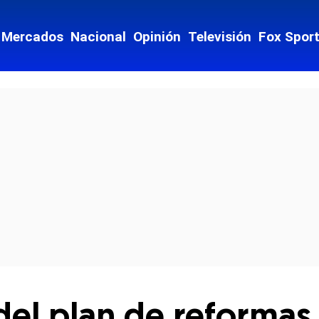
Mercados
Nacional
Opinión
Televisión
Fox Spor
cial-whatsapp
el plan de reformas 