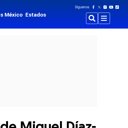
Síguenos
ts México
Estados
Buscar
Menu
de Miguel Díaz-