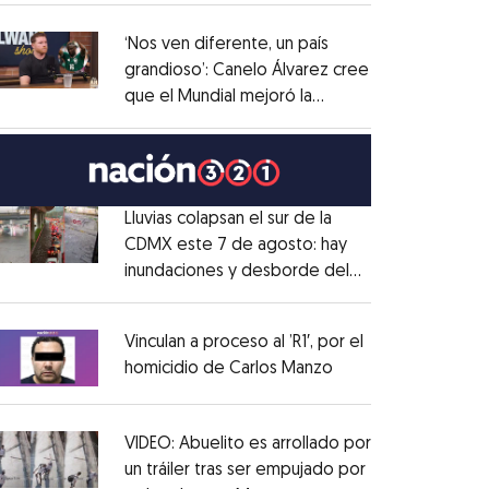
administrativo
Opens in new window
‘Nos ven diferente, un país
grandioso’: Canelo Álvarez cree
que el Mundial mejoró la
Opens in new window
imagen de México
Opens in new window
Lluvias colapsan el sur de la
CDMX este 7 de agosto: hay
inundaciones y desborde del
Opens in new window
Río Magdalena
Opens in new window
Vinculan a proceso al ’R1′, por el
homicidio de Carlos Manzo
Opens in new wind
Opens in new window
VIDEO: Abuelito es arrollado por
un tráiler tras ser empujado por