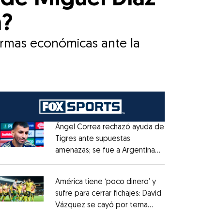
a?
formas económicas ante la
Ángel Correa rechazó ayuda de
Tigres ante supuestas
amenazas; se fue a Argentina
Opens in new window
sin pago de River
Opens in new window
América tiene ‘poco dinero’ y
sufre para cerrar fichajes: David
Vázquez se cayó por tema
Opens in new window