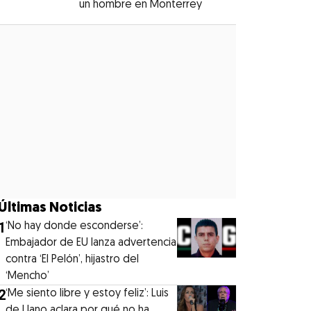
un hombre en Monterrey
Opens in new windo
Opens in new window
Últimas Noticias
1
‘No hay donde esconderse’:
Embajador de EU lanza advertencia
contra ‘El Pelón’, hijastro del
‘Mencho’
2
‘Me siento libre y estoy feliz’: Luis
de Llano aclara por qué no ha