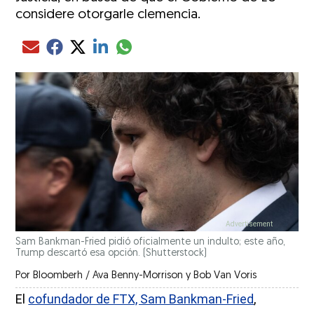
considere otorgarle clemencia.
Compartir el artículo actual mediante glo
Compartir el artículo actual mediante Email
Compartir el artículo actual mediante Facebook
Compartir el artículo actual mediante Twitter
Compartir el artículo actual mediante LinkedIn
Sam Bankman-Fried pidió oficialmente un indulto; este año,
Trump descartó esa opción.
(Shutterstock)
Por
Bloomberh / Ava Benny-Morrison y Bob Van Voris
El
cofundador de FTX, Sam Bankman-Fried
,