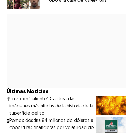
robo a la casa de Karely Ruiz
Opens in n
Opens in new window
Últimas Noticias
1
Un zoom ‘caliente’: Capturan las
imágenes más nítidas de la historia de la
superficie del sol
2
Pemex destina 84 millones de dólares a
coberturas financieras por volatilidad de