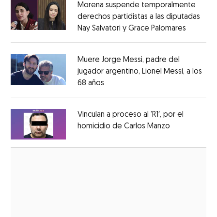
Morena suspende temporalmente
derechos partidistas a las diputadas
Nay Salvatori y Grace Palomares
Opens i
Opens in new window
Muere Jorge Messi, padre del
jugador argentino, Lionel Messi, a los
68 años
Opens in new window
Opens in new window
Vinculan a proceso al ’R1′, por el
homicidio de Carlos Manzo
Opens in ne
Opens in new window