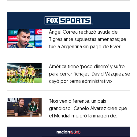
Ángel Correa rechazó ayuda de
Tigres ante supuestas amenazas; se
fue a Argentina sin pago de River
Opens 
Opens in new window
América tiene ‘poco dinero’ y sufre
para cerrar fichajes: David Vázquez se
cayó por tema administrativo
Opens in 
Opens in new window
‘Nos ven diferente, un país
grandioso’: Canelo Álvarez cree que
el Mundial mejoró la imagen de
Opens in new window
México
Opens in new window