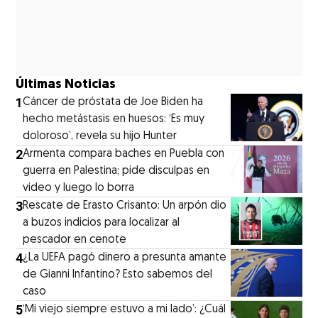
Últimas Noticias
1
Cáncer de próstata de Joe Biden ha
hecho metástasis en huesos: ‘Es muy
doloroso’, revela su hijo Hunter
2
Armenta compara baches en Puebla con
guerra en Palestina; pide disculpas en
video y luego lo borra
3
Rescate de Erasto Crisanto: Un arpón dio
a buzos indicios para localizar al
pescador en cenote
4
¿La UEFA pagó dinero a presunta amante
de Gianni Infantino? Esto sabemos del
caso
5
‘Mi viejo siempre estuvo a mi lado’: ¿Cuál