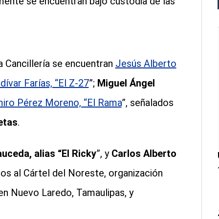
ente se encuentran bajo custodia de las
a Cancillería se encuentran
Jesús Alberto
ívar Farías, “El Z-27
”;
Miguel Ángel
iro Pérez Moreno, “El Rama
”, señalados
etas
.
uceda, alias “El Ricky
”, y
Carlos Alberto
dos al Cártel del Noreste, organización
 en Nuevo Laredo, Tamaulipas, y