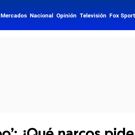
Mercados
Nacional
Opinión
Televisión
Fox Spor
cial-whatsapp
po’: ¿Qué narcos pide