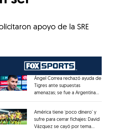
olicitaron apoyo de la SRE
Ángel Correa rechazó ayuda de
Tigres ante supuestas
amenazas; se fue a Argentina
Opens in new window
sin pago de River
Opens in new window
América tiene ‘poco dinero’ y
sufre para cerrar fichajes: David
Vázquez se cayó por tema
Opens in new window