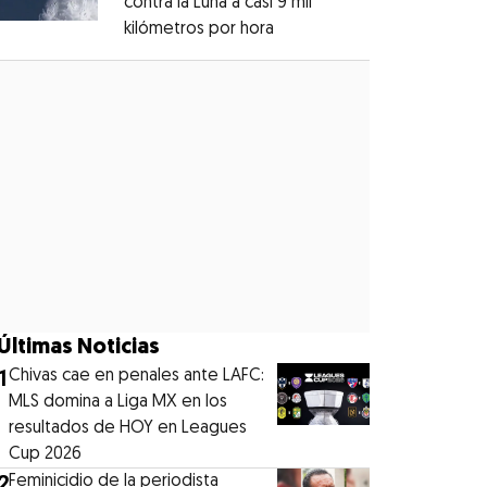
contra la Luna a casi 9 mil
kilómetros por hora
Opens in new window
Opens in new window
Últimas Noticias
1
Chivas cae en penales ante LAFC:
MLS domina a Liga MX en los
resultados de HOY en Leagues
Cup 2026
2
Feminicidio de la periodista