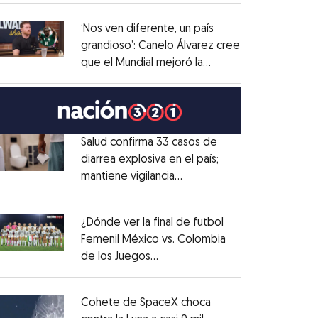
administrativo
Opens in new window
‘Nos ven diferente, un país
grandioso’: Canelo Álvarez cree
que el Mundial mejoró la
Opens in new window
imagen de México
Opens in new window
Salud confirma 33 casos de
diarrea explosiva en el país;
mantiene vigilancia
Opens in new window
epidemiológica
Opens in new window
¿Dónde ver la final de futbol
Femenil México vs. Colombia
de los Juegos
Opens in new window
Centroamericanos?
Opens in new window
Cohete de SpaceX choca