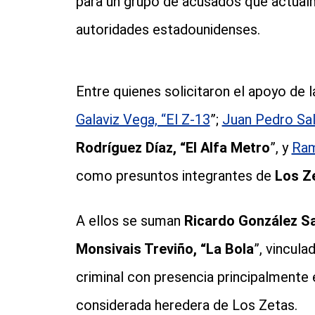
para un grupo de acusados que actualm
autoridades estadounidenses.
Entre quienes solicitaron el apoyo de l
Galaviz Vega, “El Z-13
”;
Juan Pedro Sald
Rodríguez Díaz, “El Alfa Metro
”, y
Ram
como presuntos integrantes de
Los Z
A ellos se suman
Ricardo González Sa
Monsivais Treviño, “La Bola
”, vincula
criminal con presencia principalmente
considerada heredera de Los Zetas.