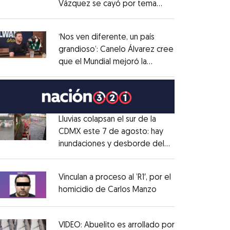
Vázquez se cayó por tema
Opens in new window
administrativo
Opens in new window
‘Nos ven diferente, un país
grandioso’: Canelo Álvarez cree
que el Mundial mejoró la
Opens in new window
imagen de México
Opens in new window
Lluvias colapsan el sur de la
CDMX este 7 de agosto: hay
inundaciones y desborde del
Opens in new window
Río Magdalena
Opens in new window
Vinculan a proceso al ’R1′, por el
homicidio de Carlos Manzo
Opens in new wind
Opens in new window
VIDEO: Abuelito es arrollado por