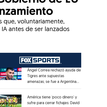
anzamiento
s que, voluntariamente,
IA antes de ser lanzados
Ángel Correa rechazó ayuda de
Tigres ante supuestas
amenazas; se fue a Argentina
Opens in new window
sin pago de River
Opens in new window
América tiene ‘poco dinero’ y
sufre para cerrar fichajes: David