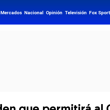
Mercados
Nacional
Opinión
Televisión
Fox Spor
cial-whatsapp
den que permitirá al