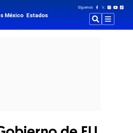
Síguenos
ts México
Estados
Buscar
Menu
 Gobierno de EU