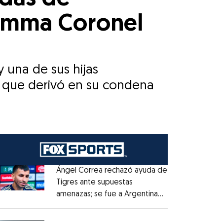
 Emma Coronel
una de sus hijas
io que derivó en su condena
Ángel Correa rechazó ayuda de
Tigres ante supuestas
amenazas; se fue a Argentina
Opens in new window
sin pago de River
Opens in new window