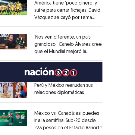
América tiene ‘poco dinero’ y
sufre para cerrar fichajes: David
Vázquez se cayó por tema
Opens in new window
administrativo
Opens in new window
‘Nos ven diferente, un país
grandioso’: Canelo Álvarez cree
que el Mundial mejoró la
Opens in new window
imagen de México
Opens in new window
Perú y México reanudan sus
relaciones diplomáticas
Opens in new window
Opens in new window
México vs. Canadá: así puedes
ir a la semifinal Sub-20 desde
223 pesos en el Estadio Banorte
Opens in new
Opens in new window