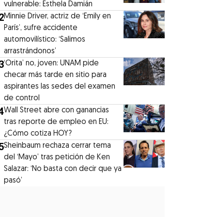
vulnerable: Esthela Damián
2
Minnie Driver, actriz de ‘Emily en
París’, sufre accidente
automovilístico: ‘Salimos
arrastrándonos’
3
‘Orita’ no, joven: UNAM pide
checar más tarde en sitio para
aspirantes las sedes del examen
de control
4
Wall Street abre con ganancias
tras reporte de empleo en EU:
¿Cómo cotiza HOY?
5
Sheinbaum rechaza cerrar tema
del ‘Mayo’ tras petición de Ken
Salazar: ‘No basta con decir que ya
pasó’