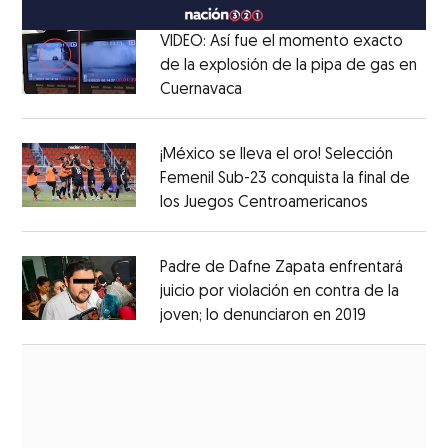
VIDEO: Así fue el momento exacto
de la explosión de la pipa de gas en
Cuernavaca
Opens in new window
Opens in new window
¡México se lleva el oro! Selección
Femenil Sub-23 conquista la final de
los Juegos Centroamericanos
Opens in 
Opens in new window
Padre de Dafne Zapata enfrentará
juicio por violación en contra de la
joven; lo denunciaron en 2019
Opens in 
Opens in new window