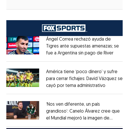
Ángel Correa rechazó ayuda de
Tigres ante supuestas amenazas; se
fue a Argentina sin pago de River
Opens 
Opens in new window
América tiene ‘poco dinero’ y sufre
para cerrar fichajes: David Vázquez se
cayó por tema administrativo
Opens in 
Opens in new window
‘Nos ven diferente, un país
grandioso’: Canelo Álvarez cree que
el Mundial mejoró la imagen de
Opens in new window
México
Opens in new window