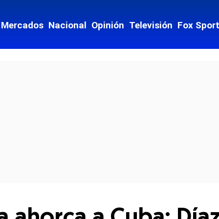
Mercados
Nacional
Opinión
Televisión
Fox Spor
cial-whatsapp
ca ahorca a Cuba: Día