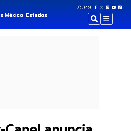
Síguenos
ts México
Estados
Buscar
Menu
z-Canel anuncia