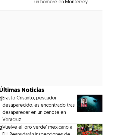
un hombre en Monterrey
Opens in new windo
Opens in new window
Últimas Noticias
1
Erasto Crisanto, pescador
desaparecido, es encontrado tras
desaparecer en un cenote en
Veracruz
2
Vuelve el ‘oro verde’ mexicano a
EU: Reanudarán inspecciones de