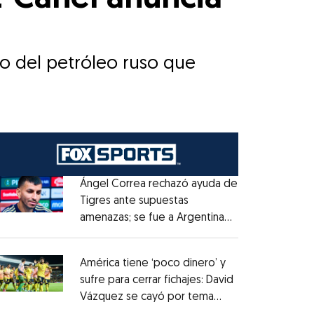
o del petróleo ruso que
Ángel Correa rechazó ayuda de
Tigres ante supuestas
amenazas; se fue a Argentina
Opens in new window
sin pago de River
Opens in new window
América tiene ‘poco dinero’ y
sufre para cerrar fichajes: David
Vázquez se cayó por tema
Opens in new window