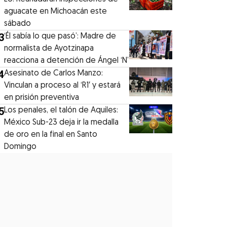
aguacate en Michoacán este
sábado
3
‘Él sabía lo que pasó’: Madre de
normalista de Ayotzinapa
reacciona a detención de Ángel ‘N’
4
Asesinato de Carlos Manzo:
Vinculan a proceso al ‘R1′ y estará
en prisión preventiva
5
Los penales, el talón de Aquiles:
México Sub-23 deja ir la medalla
de oro en la final en Santo
Domingo