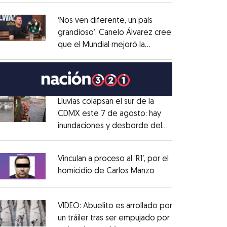
administrativo
Opens in new window
‘Nos ven diferente, un país
grandioso’: Canelo Álvarez cree
que el Mundial mejoró la
Opens in new window
imagen de México
Opens in new window
Lluvias colapsan el sur de la
CDMX este 7 de agosto: hay
inundaciones y desborde del
Opens in new window
Río Magdalena
Opens in new window
Vinculan a proceso al ’R1′, por el
homicidio de Carlos Manzo
Opens in new wind
Opens in new window
VIDEO: Abuelito es arrollado por
un tráiler tras ser empujado por