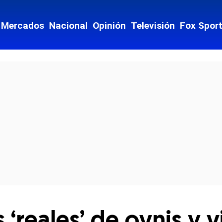
Mercados
Nacional
Opinión
Televisión
Fox Spor
cial-whatsapp
 ‘reales’ de ovnis y v