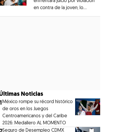
enfrentará juicio por violación
en contra de la joven; lo
Opens in new window
denunciaron en 2019
Opens in new window
Últimas Noticias
1
México rompe su récord histórico
de oros en los Juegos
Centroamericanos y del Caribe
2026: Medallero AL MOMENTO
2
Seguro de Desempleo CDMX