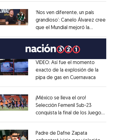
administrativo
Opens in new window
‘Nos ven diferente, un país
grandioso’: Canelo Álvarez cree
que el Mundial mejoró la
Opens in new window
imagen de México
Opens in new window
VIDEO: Así fue el momento
exacto de la explosión de la
pipa de gas en Cuernavaca
Opens in new win
Opens in new window
¡México se lleva el oro!
Selección Femenil Sub-23
conquista la final de los Juegos
Opens in new window
Centroamericanos
Opens in new window
Padre de Dafne Zapata