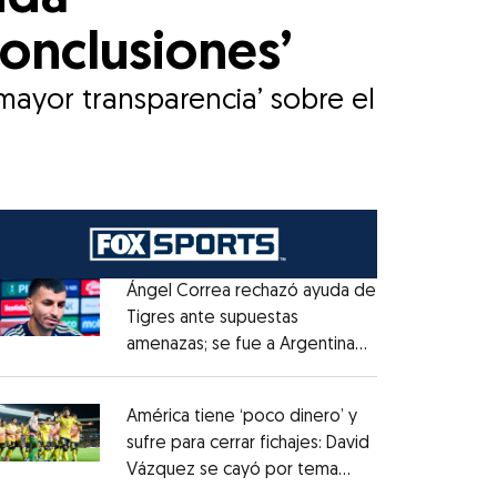
conclusiones’
mayor transparencia’ sobre el
Ángel Correa rechazó ayuda de
Tigres ante supuestas
amenazas; se fue a Argentina
Opens in new window
sin pago de River
Opens in new window
América tiene ‘poco dinero’ y
sufre para cerrar fichajes: David
Vázquez se cayó por tema
Opens in new window