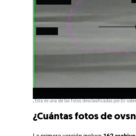
.
Esta es una de las fotos desclasificadas por EU sobre
¿Cuántas fotos de ovsn