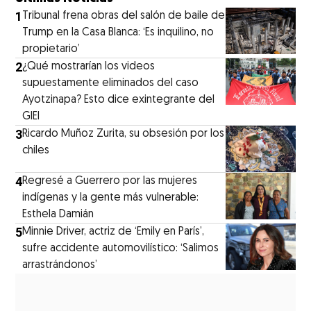
1
Tribunal frena obras del salón de baile de
Trump en la Casa Blanca: ‘Es inquilino, no
propietario’
2
¿Qué mostrarían los videos
supuestamente eliminados del caso
Ayotzinapa? Esto dice exintegrante del
GIEI
3
Ricardo Muñoz Zurita, su obsesión por los
chiles
4
Regresé a Guerrero por las mujeres
indígenas y la gente más vulnerable:
Esthela Damián
5
Minnie Driver, actriz de ‘Emily en París’,
sufre accidente automovilístico: ‘Salimos
arrastrándonos’