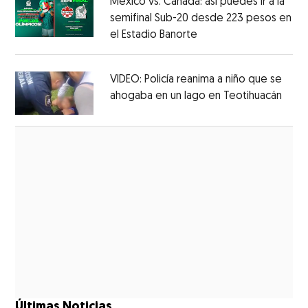
México vs. Canadá: así puedes ir a la
semifinal Sub-20 desde 223 pesos en
el Estadio Banorte
Opens in new window
Opens in new window
VIDEO: Policía reanima a niño que se
ahogaba en un lago en Teotihuacán
Open
Opens in new window
Últimas Noticias