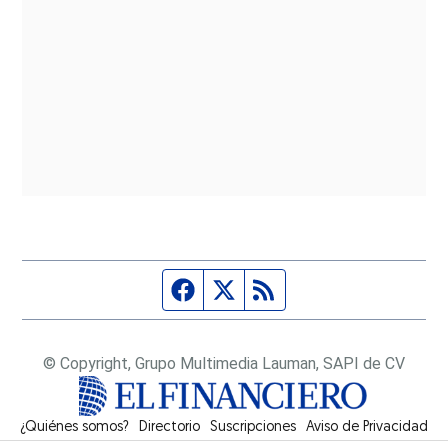
Página de Facebook
Fuente Twitter
Fuente RSS
© Copyright, Grupo Multimedia Lauman, SAPI de CV
¿Quiénes somos?
Directorio
Suscripciones
Opens in new window
Aviso de Privacidad