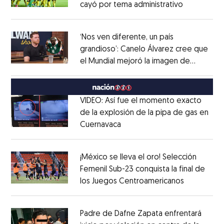
cayó por tema administrativo
Opens in 
Opens in new window
‘Nos ven diferente, un país
grandioso’: Canelo Álvarez cree que
el Mundial mejoró la imagen de
Opens in new window
México
Opens in new window
VIDEO: Así fue el momento exacto
de la explosión de la pipa de gas en
Cuernavaca
Opens in new window
Opens in new window
¡México se lleva el oro! Selección
Femenil Sub-23 conquista la final de
los Juegos Centroamericanos
Opens in 
Opens in new window
Padre de Dafne Zapata enfrentará