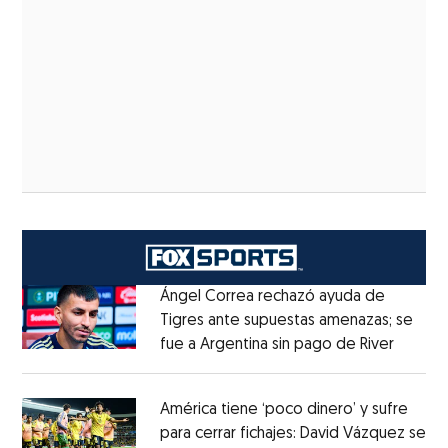
Ángel Correa rechazó ayuda de
Tigres ante supuestas amenazas; se
fue a Argentina sin pago de River
Opens 
Opens in new window
América tiene ‘poco dinero’ y sufre
para cerrar fichajes: David Vázquez se