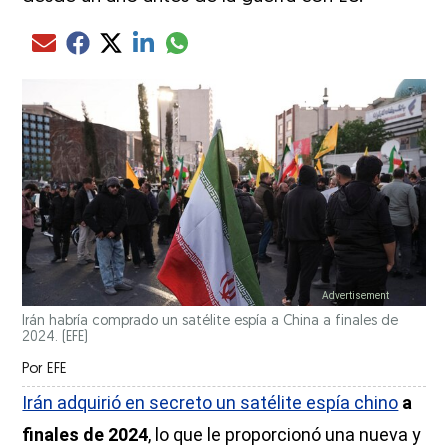
Compartir el artículo actual mediante glo
Compartir el artículo actual mediante Email
Compartir el artículo actual mediante Facebook
Compartir el artículo actual mediante Twitter
Compartir el artículo actual mediante LinkedIn
Irán habría comprado un satélite espía a China a finales de
2024.
(EFE)
Por
EFE
Irán adquirió en secreto un satélite espía chino
a
finales de 2024
, lo que le proporcionó una nueva y