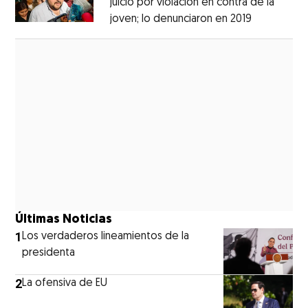
juicio por violación en contra de la
joven; lo denunciaron en 2019
Opens in 
Opens in new window
Últimas Noticias
1
Los verdaderos lineamientos de la
presidenta
2
La ofensiva de EU