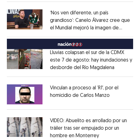
‘Nos ven diferente, un país
grandioso’: Canelo Álvarez cree que
el Mundial mejoró la imagen de
Opens in new window
México
Opens in new window
Lluvias colapsan el sur de la CDMX
este 7 de agosto: hay inundaciones y
desborde del Río Magdalena
Opens in 
Opens in new window
Vinculan a proceso al ’R1′, por el
homicidio de Carlos Manzo
Opens in ne
Opens in new window
VIDEO: Abuelito es arrollado por un
tráiler tras ser empujado por un
hombre en Monterrey
Opens in new wi