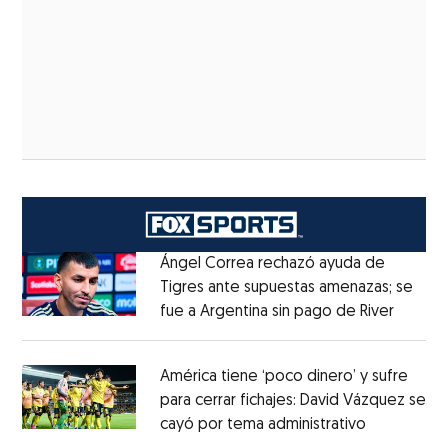
Ángel Correa rechazó ayuda de
Tigres ante supuestas amenazas; se
fue a Argentina sin pago de River
Opens 
Opens in new window
América tiene ‘poco dinero’ y sufre
para cerrar fichajes: David Vázquez se
cayó por tema administrativo
Opens in 
Opens in new window