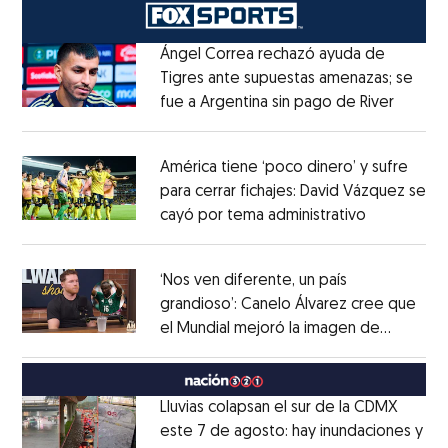
Ángel Correa rechazó ayuda de
Tigres ante supuestas amenazas; se
fue a Argentina sin pago de River
Opens 
Opens in new window
América tiene ‘poco dinero’ y sufre
para cerrar fichajes: David Vázquez se
cayó por tema administrativo
Opens in 
Opens in new window
‘Nos ven diferente, un país
grandioso’: Canelo Álvarez cree que
el Mundial mejoró la imagen de
Opens in new window
México
Opens in new window
Lluvias colapsan el sur de la CDMX
este 7 de agosto: hay inundaciones y