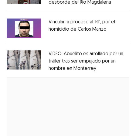
desborde del Río Magdalena
Opens in 
Opens in new window
Vinculan a proceso al ’R1′, por el
homicidio de Carlos Manzo
Opens in ne
Opens in new window
VIDEO: Abuelito es arrollado por un
tráiler tras ser empujado por un
hombre en Monterrey
Opens in new wi
Opens in new window