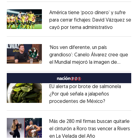
América tiene ‘poco dinero’ y sufre
para cerrar fichajes: David Vázquez se
cayó por tema administrativo
Opens in 
Opens in new window
‘Nos ven diferente, un país
grandioso’: Canelo Álvarez cree que
el Mundial mejoró la imagen de
Opens in new window
México
Opens in new window
EU alerta por brote de salmonela
¿Por qué señala a jalapeños
procedentes de México?
Opens in new
Opens in new window
Más de 280 mil firmas buscan quitarle
el cinturón a Roro tras vencer a Rivers
en La Velada del Año
Opens in new win