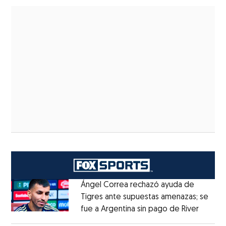
Ángel Correa rechazó ayuda de
Tigres ante supuestas amenazas; se
fue a Argentina sin pago de River
Opens 
Opens in new window