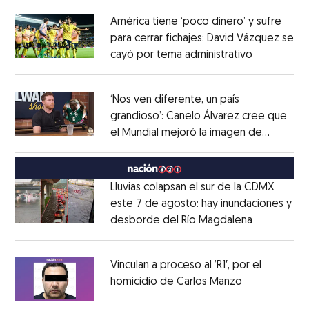
América tiene ‘poco dinero’ y sufre
para cerrar fichajes: David Vázquez se
cayó por tema administrativo
Opens in 
Opens in new window
‘Nos ven diferente, un país
grandioso’: Canelo Álvarez cree que
el Mundial mejoró la imagen de
Opens in new window
México
Opens in new window
Lluvias colapsan el sur de la CDMX
este 7 de agosto: hay inundaciones y
desborde del Río Magdalena
Opens in 
Opens in new window
Vinculan a proceso al ’R1′, por el
homicidio de Carlos Manzo
Opens in ne