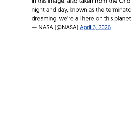
In this image, also taken from the Or
night and day, known as the terminato
dreaming, we're all here on this plane
— NASA (@NASA)
April 3, 2026