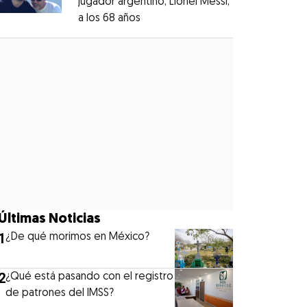
jugador argentino, Lionel Messi,
a los 68 años
Opens in new window
Opens in new window
Últimas Noticias
1
¿De qué morimos en México?
2
¿Qué está pasando con el registro
de patrones del IMSS?