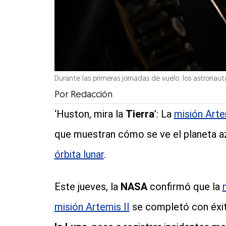
Durante las primeras jornadas de vuelo, los astronaut
Por
Redacción
‘Huston, mira la
Tierra
’: La
misión Arte
que muestran cómo se ve el planeta az
órbita lunar
.
Este jueves, la
NASA
confirmó que la
misión Artemis II
se completó con éxit