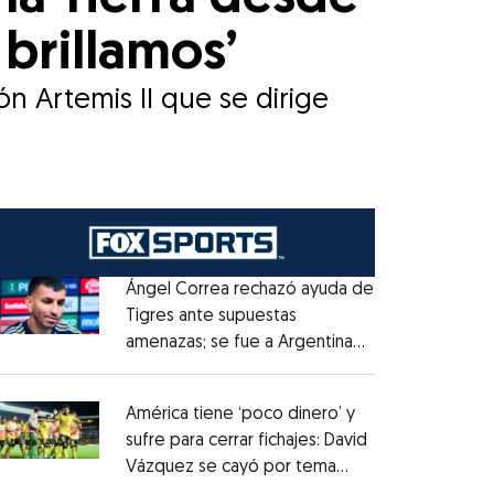
 brillamos’
 Artemis II que se dirige
Ángel Correa rechazó ayuda de
Tigres ante supuestas
amenazas; se fue a Argentina
Opens in new window
sin pago de River
Opens in new window
América tiene ‘poco dinero’ y
sufre para cerrar fichajes: David
Vázquez se cayó por tema
Opens in new window