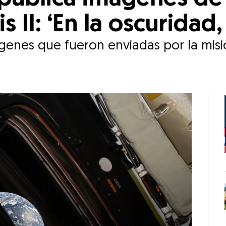
s II: ‘En la oscuridad,
enes que fueron enviadas por la misión