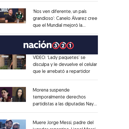
administrativo
Opens in new window
‘Nos ven diferente, un país
grandioso’: Canelo Álvarez cree
que el Mundial mejoró la
Opens in new window
imagen de México
Opens in new window
VIDEO: ‘Lady paquetes’ se
disculpa y le devuelve el celular
que le arrebató a repartidor
Opens in new win
Opens in new window
Morena suspende
temporalmente derechos
partidistas a las diputadas Nay
Opens in new window
Salvatori y Grace Palomares
Opens in new win
Muere Jorge Messi, padre del