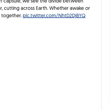
ion capsule, we see the divide between
r, cutting across Earth. Whether awake or
t together.
pic.twitter.com/NhtD2DjBYQ