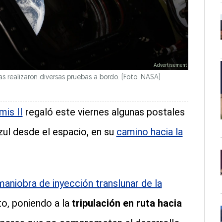
as realizaron diversas pruebas a bordo. (Foto: NASA)
mis II
regaló este viernes algunas postales
ul desde el espacio, en su
camino hacia la
maniobra de inyección translunar de la
o, poniendo a la
tripulación en ruta hacia