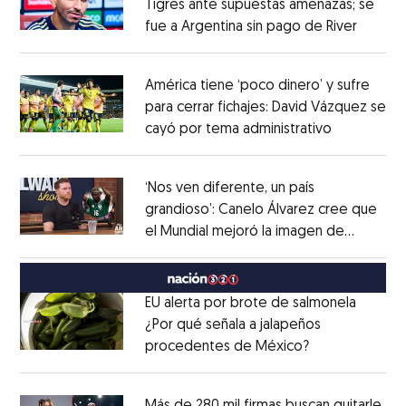
Tigres ante supuestas amenazas; se
fue a Argentina sin pago de River
Opens 
Opens in new window
América tiene ‘poco dinero’ y sufre
para cerrar fichajes: David Vázquez se
cayó por tema administrativo
Opens in 
Opens in new window
‘Nos ven diferente, un país
grandioso’: Canelo Álvarez cree que
el Mundial mejoró la imagen de
Opens in new window
México
Opens in new window
EU alerta por brote de salmonela
¿Por qué señala a jalapeños
procedentes de México?
Opens in new
Opens in new window
Más de 280 mil firmas buscan quitarle