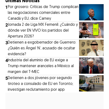
Últimas Noticias
1
Por grosero: Críticas de Trump complican
las negociaciones comerciales entre
Canadá y EU, dice Carney
2
Jornada 2 de Liga MX Femenil: ¿Cuándo y
dónde ver EN VIVO los partidos del
Apertura 2026?
3
Detienen a exgobernador de Guerrero:
¿Quién es Ángel ‘N’, acusado de ocultar
evidencia?
4
Industria del aluminio de EU exige a
Trump mantener aranceles a México al
margen del T-MEC
5
Detienen a dos jóvenes por segundo
tiroteo a consulado de EU en Toronto;
investigan reclutamiento por app