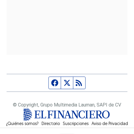
Página de Facebook
Fuente Twitter
Fuente RSS
© Copyright, Grupo Multimedia Lauman, SAPI de CV
¿Quiénes somos?
Directorio
Suscripciones
Opens in new window
Aviso de Privacidad