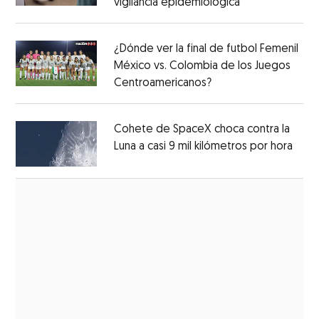
vigilancia epidemiológica
Opens in new 
Opens in new window
¿Dónde ver la final de futbol Femenil
México vs. Colombia de los Juegos
Centroamericanos?
Opens in new windo
Opens in new window
Cohete de SpaceX choca contra la
Luna a casi 9 mil kilómetros por hora
Open
Opens in new window