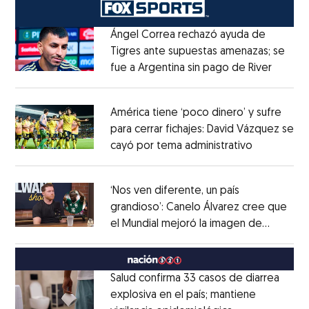
Ángel Correa rechazó ayuda de
Tigres ante supuestas amenazas; se
fue a Argentina sin pago de River
Opens 
Opens in new window
América tiene ‘poco dinero’ y sufre
para cerrar fichajes: David Vázquez se
cayó por tema administrativo
Opens in 
Opens in new window
‘Nos ven diferente, un país
grandioso’: Canelo Álvarez cree que
el Mundial mejoró la imagen de
Opens in new window
México
Opens in new window
Salud confirma 33 casos de diarrea
explosiva en el país; mantiene