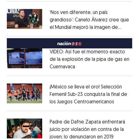
‘Nos ven diferente, un país
grandioso’: Canelo Álvarez cree que
el Mundial mejoró la imagen de
Opens in new window
México
Opens in new window
VIDEO: Así fue el momento exacto
de la explosión de la pipa de gas en
Cuernavaca
Opens in new window
Opens in new window
¡México se lleva el oro! Selección
Femenil Sub-23 conquista la final de
los Juegos Centroamericanos
Opens in 
Opens in new window
Padre de Dafne Zapata enfrentará
juicio por violación en contra de la
joven; lo denunciaron en 2019
Opens in 