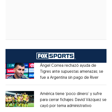
Ángel Correa rechazó ayuda de
Tigres ante supuestas amenazas; se
fue a Argentina sin pago de River
Opens 
Opens in new window
América tiene ‘poco dinero’ y sufre
para cerrar fichajes: David Vázquez se
cayó por tema administrativo
Opens in 
Opens in new window