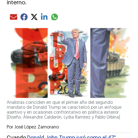
interno.
Compartir el artículo actual mediante glo
Compartir el artículo actual mediante Email
Compartir el artículo actual mediante Facebook
Compartir el artículo actual mediante Twitter
Compartir el artículo actual mediante LinkedIn
Analistas coinciden en que el primer año del segundo
mandato de Donald Trump se caracterizó por un enfoque
asertivo y en ocasiones confrontativo en política exterior.
[Diseño. Alexandre Calderón, Lydia Ramírez y Pablo Urbina]
Por
José López Zamorano
Cuando
Donald John Trump juró como el 47°