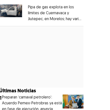
Pipa de gas explota en los
límites de Cuernavaca y
Jiutepec, en Morelos; hay varios
Opens in new window
heridos
Opens in new window
Últimas Noticias
1
Preparan ‘carnaval petrolero’:
Acuerdo Pemex-Petrobras ya está
en fase de ejecución, anuncia