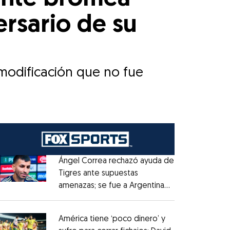
rsario de su
 modificación que no fue
Ángel Correa rechazó ayuda de
Tigres ante supuestas
amenazas; se fue a Argentina
Opens in new window
sin pago de River
Opens in new window
América tiene ‘poco dinero’ y