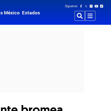
Síguenos
ts México
Estados
Buscar
Menu
dente bromea