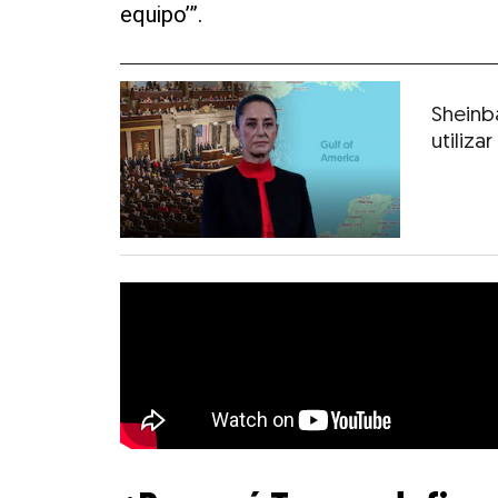
equipo’”.
Sheinb
utiliz