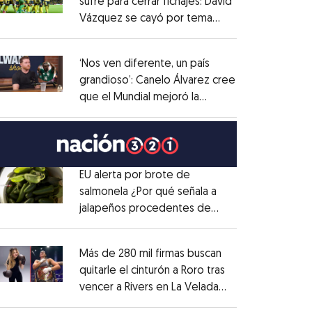
sufre para cerrar fichajes: David
Vázquez se cayó por tema
Opens in new window
administrativo
Opens in new window
‘Nos ven diferente, un país
grandioso’: Canelo Álvarez cree
que el Mundial mejoró la
Opens in new window
imagen de México
Opens in new window
EU alerta por brote de
salmonela ¿Por qué señala a
jalapeños procedentes de
Opens in new window
México?
Opens in new window
Más de 280 mil firmas buscan
quitarle el cinturón a Roro tras
vencer a Rivers en La Velada
Opens in new window
del Año
Opens in new window