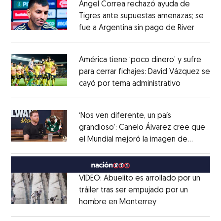
Ángel Correa rechazó ayuda de
Tigres ante supuestas amenazas; se
fue a Argentina sin pago de River
Opens 
Opens in new window
América tiene ‘poco dinero’ y sufre
para cerrar fichajes: David Vázquez se
cayó por tema administrativo
Opens in 
Opens in new window
‘Nos ven diferente, un país
grandioso’: Canelo Álvarez cree que
el Mundial mejoró la imagen de
Opens in new window
México
Opens in new window
VIDEO: Abuelito es arrollado por un
tráiler tras ser empujado por un
hombre en Monterrey
Opens in new wi
Opens in new window