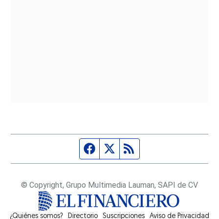
Página de Facebook
Fuente Twitter
Fuente RSS
© Copyright, Grupo Multimedia Lauman, SAPI de CV
¿Quiénes somos?
Directorio
Suscripciones
Opens in new window
Aviso de Privacidad