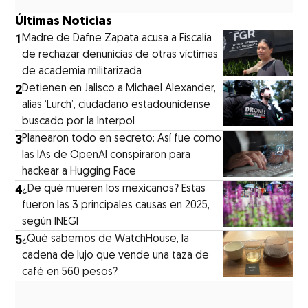
Últimas Noticias
1
Madre de Dafne Zapata acusa a Fiscalía
de rechazar denunicias de otras víctimas
de academia militarizada
2
Detienen en Jalisco a Michael Alexander,
alias ‘Lurch’, ciudadano estadounidense
buscado por la Interpol
3
Planearon todo en secreto: Así fue como
las IAs de OpenAI conspiraron para
hackear a Hugging Face
4
¿De qué mueren los mexicanos? Estas
fueron las 3 principales causas en 2025,
según INEGI
5
¿Qué sabemos de WatchHouse, la
cadena de lujo que vende una taza de
café en 560 pesos?