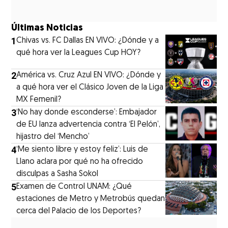
Últimas Noticias
1
Chivas vs. FC Dallas EN VIVO: ¿Dónde y a
qué hora ver la Leagues Cup HOY?
2
América vs. Cruz Azul EN VIVO: ¿Dónde y
a qué hora ver el Clásico Joven de la Liga
MX Femenil?
3
‘No hay donde esconderse’: Embajador
de EU lanza advertencia contra ‘El Pelón’,
hijastro del ‘Mencho’
4
‘Me siento libre y estoy feliz’: Luis de
Llano aclara por qué no ha ofrecido
disculpas a Sasha Sokol
5
Examen de Control UNAM: ¿Qué
estaciones de Metro y Metrobús quedan
cerca del Palacio de los Deportes?