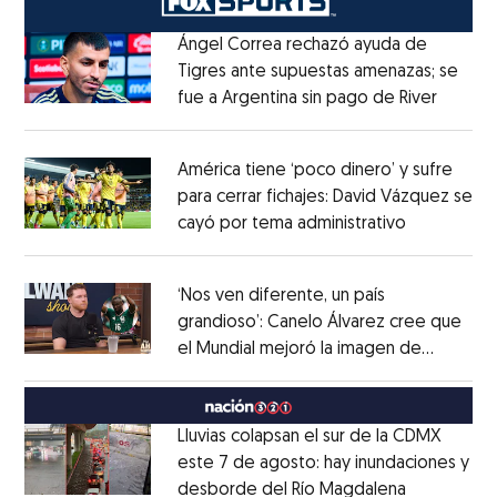
Ángel Correa rechazó ayuda de
Tigres ante supuestas amenazas; se
fue a Argentina sin pago de River
Opens 
Opens in new window
América tiene ‘poco dinero’ y sufre
para cerrar fichajes: David Vázquez se
cayó por tema administrativo
Opens in 
Opens in new window
‘Nos ven diferente, un país
grandioso’: Canelo Álvarez cree que
el Mundial mejoró la imagen de
Opens in new window
México
Opens in new window
Lluvias colapsan el sur de la CDMX
este 7 de agosto: hay inundaciones y
desborde del Río Magdalena
Opens in 