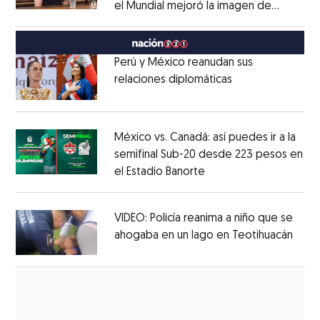
el Mundial mejoró la imagen de
Opens in new window
México
Opens in new window
Perú y México reanudan sus
relaciones diplomáticas
Opens in new w
Opens in new window
México vs. Canadá: así puedes ir a la
semifinal Sub-20 desde 223 pesos en
el Estadio Banorte
Opens in new window
Opens in new window
VIDEO: Policía reanima a niño que se
ahogaba en un lago en Teotihuacán
Open
Opens in new window