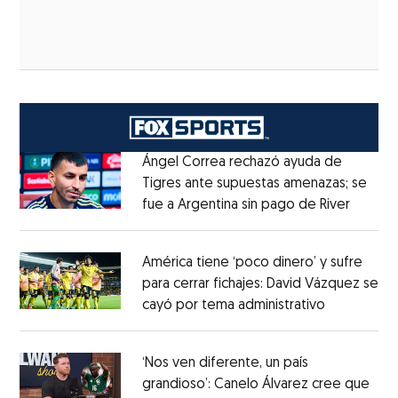
Ángel Correa rechazó ayuda de
Tigres ante supuestas amenazas; se
fue a Argentina sin pago de River
Opens 
Opens in new window
América tiene ‘poco dinero’ y sufre
para cerrar fichajes: David Vázquez se
cayó por tema administrativo
Opens in 
Opens in new window
‘Nos ven diferente, un país
grandioso’: Canelo Álvarez cree que