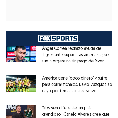
Ángel Correa rechazó ayuda de
Tigres ante supuestas amenazas; se
fue a Argentina sin pago de River
Opens 
Opens in new window
América tiene ‘poco dinero’ y sufre
para cerrar fichajes: David Vázquez se
cayó por tema administrativo
Opens in 
Opens in new window
‘Nos ven diferente, un país
grandioso’: Canelo Álvarez cree que