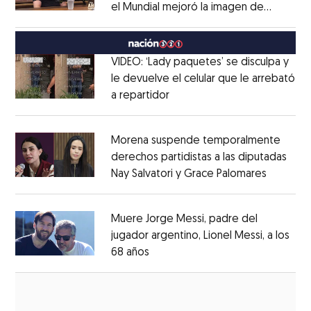
el Mundial mejoró la imagen de
Opens in new window
México
Opens in new window
VIDEO: ‘Lady paquetes’ se disculpa y
le devuelve el celular que le arrebató
a repartidor
Opens in new window
Opens in new window
Morena suspende temporalmente
derechos partidistas a las diputadas
Nay Salvatori y Grace Palomares
Opens i
Opens in new window
Muere Jorge Messi, padre del
jugador argentino, Lionel Messi, a los
68 años
Opens in new window
Opens in new window