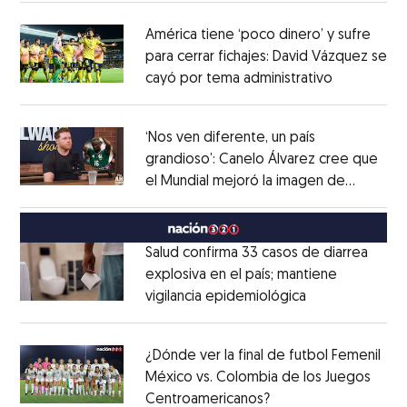
América tiene ‘poco dinero’ y sufre
para cerrar fichajes: David Vázquez se
cayó por tema administrativo
Opens in 
Opens in new window
‘Nos ven diferente, un país
grandioso’: Canelo Álvarez cree que
el Mundial mejoró la imagen de
Opens in new window
México
Opens in new window
Salud confirma 33 casos de diarrea
explosiva en el país; mantiene
vigilancia epidemiológica
Opens in new 
Opens in new window
¿Dónde ver la final de futbol Femenil
México vs. Colombia de los Juegos
Centroamericanos?
Opens in new windo