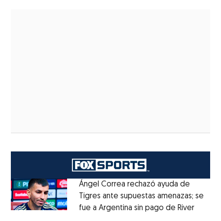
Ángel Correa rechazó ayuda de
Tigres ante supuestas amenazas; se
fue a Argentina sin pago de River
Opens 
Opens in new window