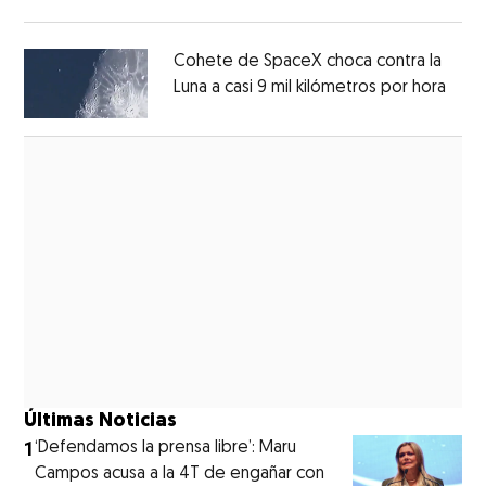
Opens in new window
Cohete de SpaceX choca contra la
Luna a casi 9 mil kilómetros por hora
Open
Opens in new window
Últimas Noticias
1
‘Defendamos la prensa libre’: Maru
Campos acusa a la 4T de engañar con