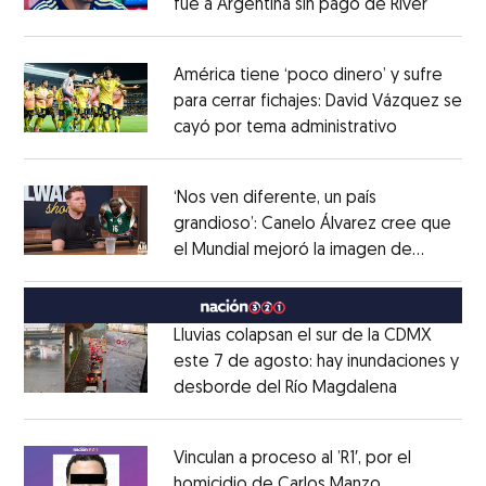
fue a Argentina sin pago de River
Opens 
Opens in new window
América tiene ‘poco dinero’ y sufre
para cerrar fichajes: David Vázquez se
cayó por tema administrativo
Opens in 
Opens in new window
‘Nos ven diferente, un país
grandioso’: Canelo Álvarez cree que
el Mundial mejoró la imagen de
Opens in new window
México
Opens in new window
Lluvias colapsan el sur de la CDMX
este 7 de agosto: hay inundaciones y
desborde del Río Magdalena
Opens in 
Opens in new window
Vinculan a proceso al ’R1′, por el
homicidio de Carlos Manzo
Opens in ne