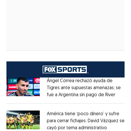
Ángel Correa rechazó ayuda de
Tigres ante supuestas amenazas; se
fue a Argentina sin pago de River
Opens 
Opens in new window
América tiene ‘poco dinero’ y sufre
para cerrar fichajes: David Vázquez se
cayó por tema administrativo
Opens in 