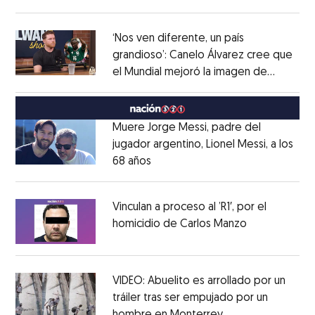
Opens in new window
‘Nos ven diferente, un país
grandioso’: Canelo Álvarez cree que
el Mundial mejoró la imagen de
Opens in new window
México
Opens in new window
Muere Jorge Messi, padre del
jugador argentino, Lionel Messi, a los
68 años
Opens in new window
Opens in new window
Vinculan a proceso al ’R1′, por el
homicidio de Carlos Manzo
Opens in ne
Opens in new window
VIDEO: Abuelito es arrollado por un
tráiler tras ser empujado por un
hombre en Monterrey
Opens in new wi