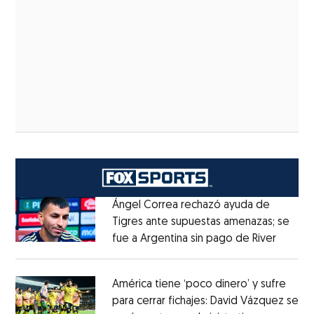
Ángel Correa rechazó ayuda de
Tigres ante supuestas amenazas; se
fue a Argentina sin pago de River
Opens 
Opens in new window
América tiene ‘poco dinero’ y sufre
para cerrar fichajes: David Vázquez se