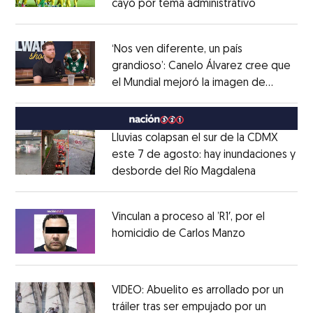
cayó por tema administrativo
Opens in 
Opens in new window
‘Nos ven diferente, un país
grandioso’: Canelo Álvarez cree que
el Mundial mejoró la imagen de
Opens in new window
México
Opens in new window
Lluvias colapsan el sur de la CDMX
este 7 de agosto: hay inundaciones y
desborde del Río Magdalena
Opens in 
Opens in new window
Vinculan a proceso al ’R1′, por el
homicidio de Carlos Manzo
Opens in ne
Opens in new window
VIDEO: Abuelito es arrollado por un
tráiler tras ser empujado por un