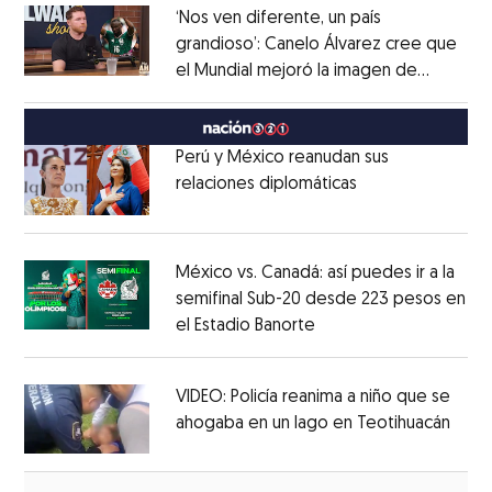
‘Nos ven diferente, un país
grandioso’: Canelo Álvarez cree que
el Mundial mejoró la imagen de
Opens in new window
México
Opens in new window
Perú y México reanudan sus
relaciones diplomáticas
Opens in new w
Opens in new window
México vs. Canadá: así puedes ir a la
semifinal Sub-20 desde 223 pesos en
el Estadio Banorte
Opens in new window
Opens in new window
VIDEO: Policía reanima a niño que se
ahogaba en un lago en Teotihuacán
Open
Opens in new window