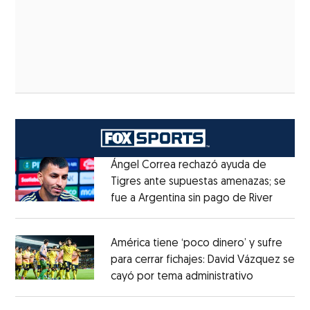
Ángel Correa rechazó ayuda de
Tigres ante supuestas amenazas; se
fue a Argentina sin pago de River
Opens 
Opens in new window
América tiene ‘poco dinero’ y sufre
para cerrar fichajes: David Vázquez se
cayó por tema administrativo
Opens in 
Opens in new window