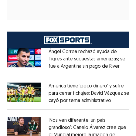
Ángel Correa rechazó ayuda de
Tigres ante supuestas amenazas; se
fue a Argentina sin pago de River
Opens 
Opens in new window
América tiene ‘poco dinero’ y sufre
para cerrar fichajes: David Vázquez se
cayó por tema administrativo
Opens in 
Opens in new window
‘Nos ven diferente, un país
grandioso’: Canelo Álvarez cree que
el Mundial mejoró la imagen de