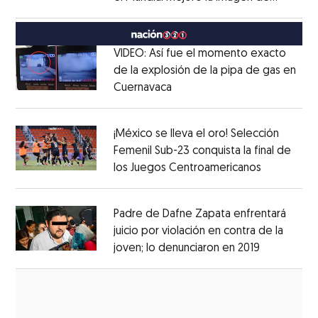
Opens in new window
México
Opens in new window
VIDEO: Así fue el momento exacto
de la explosión de la pipa de gas en
Cuernavaca
Opens in new window
Opens in new window
¡México se lleva el oro! Selección
Femenil Sub-23 conquista la final de
los Juegos Centroamericanos
Opens in 
Opens in new window
Padre de Dafne Zapata enfrentará
juicio por violación en contra de la
joven; lo denunciaron en 2019
Opens in 
Opens in new window