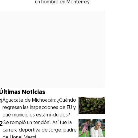
un hombre en Monterrey
Opens in new windo
Opens in new window
Últimas Noticias
1
Aguacate de Michoacán: ¿Cuándo
regresan las inspecciones de EU y
qué municipios están incluidos?
2
‘Se rompió un tendón’: Así fue la
carrera deportiva de Jorge, padre
de Lionel Messi