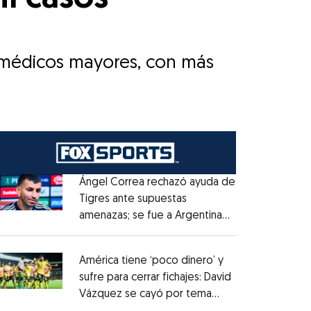
s médicos mayores, con más
Ángel Correa rechazó ayuda de
Tigres ante supuestas
amenazas; se fue a Argentina
Opens in new window
sin pago de River
Opens in new window
América tiene ‘poco dinero’ y
sufre para cerrar fichajes: David
Vázquez se cayó por tema
Opens in new window