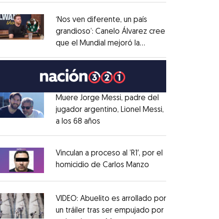
administrativo
Opens in new window
‘Nos ven diferente, un país
grandioso’: Canelo Álvarez cree
que el Mundial mejoró la
Opens in new window
imagen de México
Opens in new window
Muere Jorge Messi, padre del
jugador argentino, Lionel Messi,
a los 68 años
Opens in new window
Opens in new window
Vinculan a proceso al ’R1′, por el
homicidio de Carlos Manzo
Opens in new wind
Opens in new window
VIDEO: Abuelito es arrollado por
un tráiler tras ser empujado por