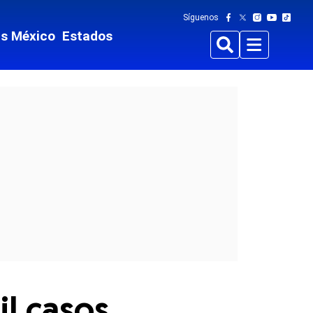
Síguenos
ts México
Estados
Buscar
Menu
l casos